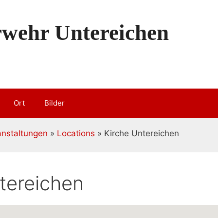
erwehr Untereichen
Ort
Bilder
anstaltungen
»
Locations
» Kirche Untereichen
ntereichen