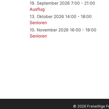
19. September 2026 7:00 - 21:00
Ausflug
13. Oktober 2026 14:00 - 18:00
Senioren
10. November 2026 16:00 - 18:00
Senioren
© 2026 Freiwillige 