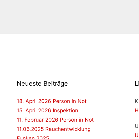
Neueste Beiträge
L
18. April 2026 Person in Not
K
15. April 2026 Inspektion
H
11. Februar 2026 Person in Not
U
11.06.2025 Rauchentwicklung
U
Funken 2025