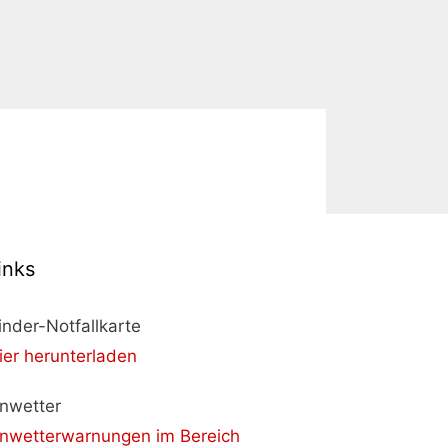
inks
inder-Notfallkarte
ier herunterladen
nwetter
nwetterwarnungen im Bereich