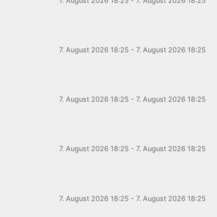
7. August 2026 18:25 - 7. August 2026 18:25
7. August 2026 18:25 - 7. August 2026 18:25
7. August 2026 18:25 - 7. August 2026 18:25
7. August 2026 18:25 - 7. August 2026 18:25
7. August 2026 18:25 - 7. August 2026 18:25