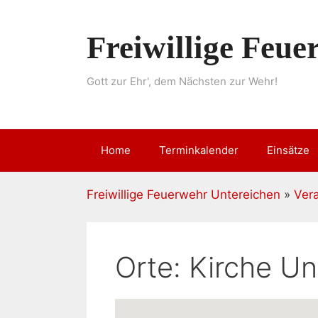
Springe
zum
Freiwillige Feu
Inhalt
Gott zur Ehr', dem Nächsten zur Wehr!
Home
Terminkalender
Einsätze
Freiwillige Feuerwehr Untereichen
»
Ver
Orte: Kirche U