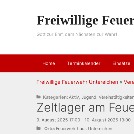
Springe
zum
Freiwillige Feu
Inhalt
Gott zur Ehr', dem Nächsten zur Wehr!
Home
Terminkalender
Einsätze
Freiwillige Feuerwehr Untereichen
»
Ver
Kategorien:
Aktiv
,
Jugend
,
Vereinstätigkeite
Zeltlager am Feu
9. August 2025 17:00 - 10. August 2025 13:00
Orte:
Feuerwehrhaus Untereichen