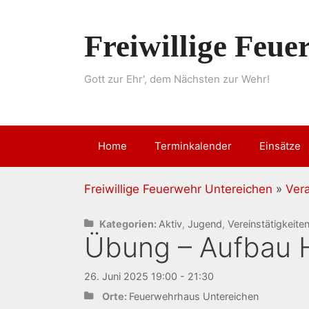
Springe
zum
Freiwillige Feu
Inhalt
Gott zur Ehr', dem Nächsten zur Wehr!
Home
Terminkalender
Einsätze
Freiwillige Feuerwehr Untereichen
»
Ver
Kategorien:
Aktiv
,
Jugend
,
Vereinstätigkeite
Übung – Aufbau 
26. Juni 2025 19:00 - 21:30
Orte:
Feuerwehrhaus Untereichen