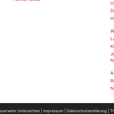
U
D
H
W
L
K
J
N
A
I
N
Feuerwehr Untereichen |
Impressum
|
Datenschutzerklärung
| T