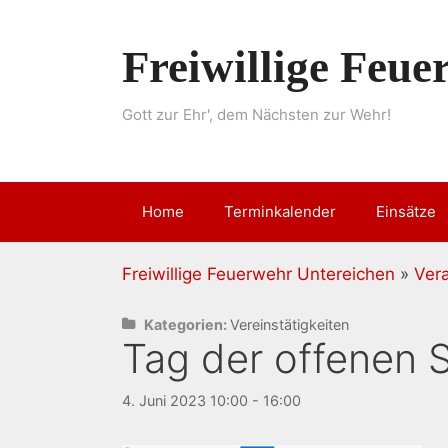
Springe
zum
Freiwillige Feu
Inhalt
Gott zur Ehr', dem Nächsten zur Wehr!
Home
Terminkalender
Einsätze
Freiwillige Feuerwehr Untereichen
»
Ver
Kategorien:
Vereinstätigkeiten
Tag der offenen S
4. Juni 2023 10:00 - 16:00