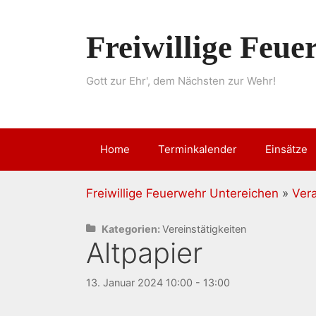
Springe
zum
Freiwillige Feu
Inhalt
Gott zur Ehr', dem Nächsten zur Wehr!
Home
Terminkalender
Einsätze
Freiwillige Feuerwehr Untereichen
»
Ver
Kategorien:
Vereinstätigkeiten
Altpapier
13. Januar 2024 10:00 - 13:00