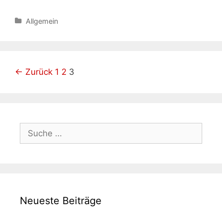
Kategorien
Allgemein
Beitrags-
← Zurück
1
2
3
Navigation
Suche
nach:
Neueste Beiträge