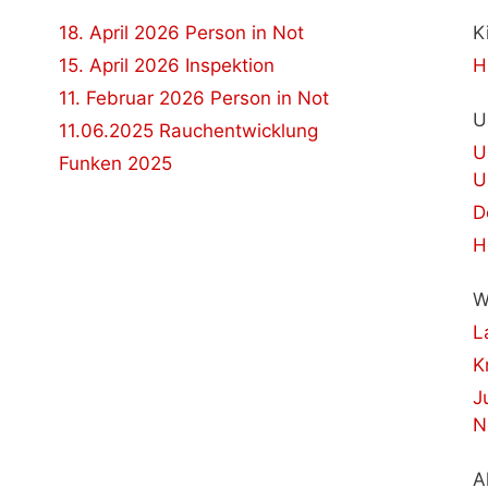
18. April 2026 Person in Not
K
15. April 2026 Inspektion
H
11. Februar 2026 Person in Not
U
11.06.2025 Rauchentwicklung
U
Funken 2025
U
D
H
W
L
K
J
N
A