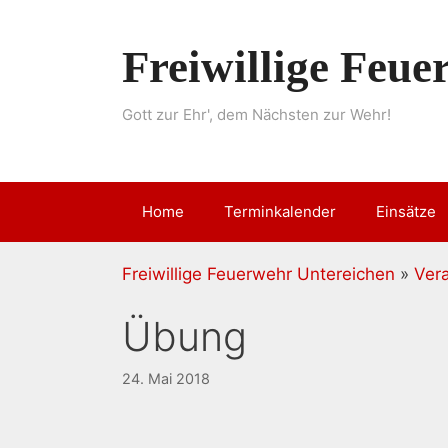
Springe
zum
Freiwillige Feu
Inhalt
Gott zur Ehr', dem Nächsten zur Wehr!
Home
Terminkalender
Einsätze
Freiwillige Feuerwehr Untereichen
»
Ver
Übung
24. Mai 2018