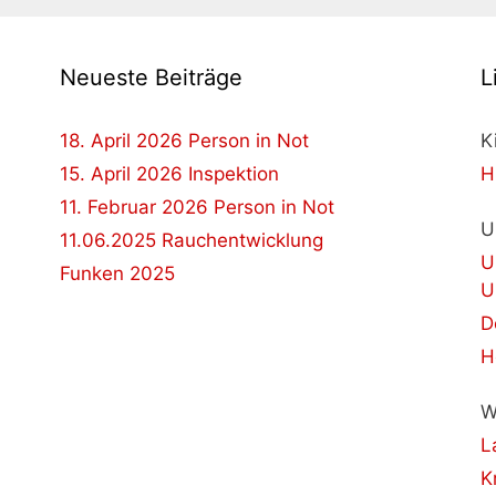
Neueste Beiträge
L
18. April 2026 Person in Not
K
15. April 2026 Inspektion
H
11. Februar 2026 Person in Not
U
11.06.2025 Rauchentwicklung
U
Funken 2025
U
D
H
W
L
K