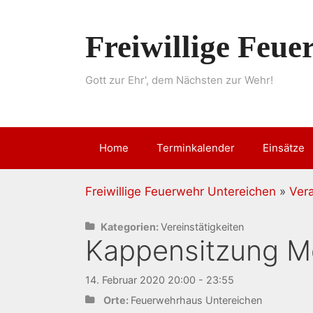
Springe
zum
Freiwillige Feu
Inhalt
Gott zur Ehr', dem Nächsten zur Wehr!
Home
Terminkalender
Einsätze
Freiwillige Feuerwehr Untereichen
»
Ver
Kategorien:
Vereinstätigkeiten
Kappensitzung Mo
14. Februar 2020 20:00 - 23:55
Orte:
Feuerwehrhaus Untereichen