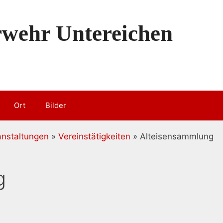
erwehr Untereichen
Ort
Bilder
anstaltungen
»
Vereinstätigkeiten
» Alteisensammlung
g