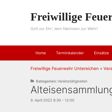
Springe
zum
Freiwillige Feu
Inhalt
Gott zur Ehr', dem Nächsten zur Wehr!
Home
Terminkalender
Einsätze
Freiwillige Feuerwehr Untereichen
»
Ver
Kategorien:
Vereinstätigkeiten
Alteisensammlun
9. April 2022 8:30 - 12:00