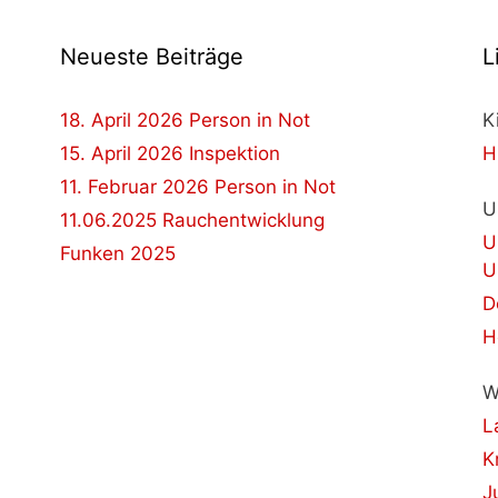
Neueste Beiträge
L
18. April 2026 Person in Not
K
15. April 2026 Inspektion
H
11. Februar 2026 Person in Not
U
11.06.2025 Rauchentwicklung
U
Funken 2025
U
D
H
W
L
K
J